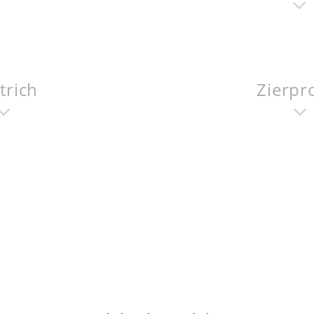
trich
Zierpro